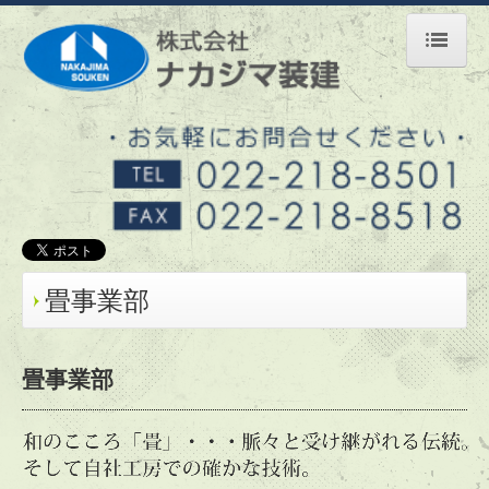
ホーム
リフォーム
内装リフォーム
小さいリフォーム
水周りリフォーム
畳事業部
施工事例ご紹介
失敗しない業者選び
畳事業部
会社案内
畳事業部